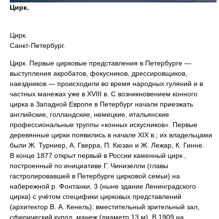
Цирк.
Цирк.
Санкт-Петербург.
Цирк. Первые цирковые представления в Петербурге —
выступления акробатов, фокусников, дрессировщиков,
наездников — происходили во время народных гуляний и в
частных манежах уже в XVIII в. С возникновением конного
цирка в Западной Европе в Петербург начали приезжать
английские, голландские, немецкие, итальянские
профессиональные труппы «конных искусников». Первые
деревянные цирки появились в начале XIX в.; их владельцами
были Ж. Турниер, А. Гверра, П. Кюзан и Ж. Лежар, К. Гинне.
В конце 1877 открыт первый в России каменный цирк ,
построенный по инициативе Г. Чинизелли (главы
гастролировавшей в Петербурге цирковой семьи) на
набережной р. Фонтанки, 3 (ныне здание Ленинградского
цирка) с учётом специфики цирковых представлений
(архитектор В. А. Кенель): вместительный зрительный зал,
сферический купол, манеж (диаметр 13 м). В 1909 на