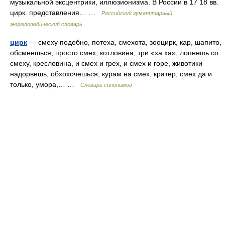
музыкальной эксцентрики, иллюзионизма. В России в 17 18 вв.
цирк. представления… …
Российский гуманитарный
энциклопедический словарь
цирк
— смеху подобно, потеха, смехота, зооцирк, кар, шапито,
обсмеешься, просто смех, котловина, три «ха ха», лопнешь со
смеху, кресловина, и смех и грех, и смех и горе, животики
надорвешь, обхохочешься, курам на смех, кратер, смех да и
только, умора,… …
Словарь синонимов