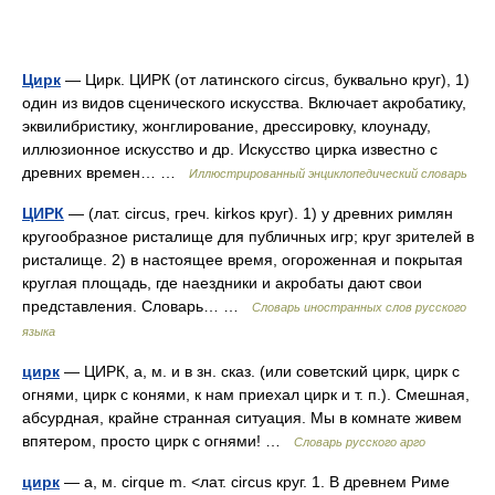
Цирк
— Цирк. ЦИРК (от латинского circus, буквально круг), 1)
один из видов сценического искусства. Включает акробатику,
эквилибристику, жонглирование, дрессировку, клоунаду,
иллюзионное искусство и др. Искусство цирка известно с
древних времен… …
Иллюстрированный энциклопедический словарь
ЦИРК
— (лат. circus, греч. kirkos круг). 1) у древних римлян
кругообразное ристалище для публичных игр; круг зрителей в
ристалище. 2) в настоящее время, огороженная и покрытая
круглая площадь, где наездники и акробаты дают свои
представления. Словарь… …
Словарь иностранных слов русского
языка
цирк
— ЦИРК, а, м. и в зн. сказ. (или советский цирк, цирк с
огнями, цирк с конями, к нам приехал цирк и т. п.). Смешная,
абсурдная, крайне странная ситуация. Мы в комнате живем
впятером, просто цирк с огнями! …
Словарь русского арго
цирк
— а, м. cirque m. <лат. circus круг. 1. В древнем Риме