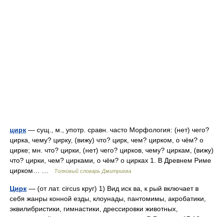
цирк
— сущ., м., употр. сравн. часто Морфология: (нет) чего?
цирка, чему? цирку, (вижу) что? цирк, чем? цирком, о чём? о
цирке; мн. что? цирки, (нет) чего? цирков, чему? циркам, (вижу)
что? цирки, чем? цирками, о чём? о цирках 1. В Древнем Риме
цирком… …
Толковый словарь Дмитриева
Цирк
— (от лат. circus круг) 1) Вид иск ва, к рый включает в
себя жанры конной езды, клоунады, пантомимы, акробатики,
эквилибристики, гимнастики, дрессировки животных,