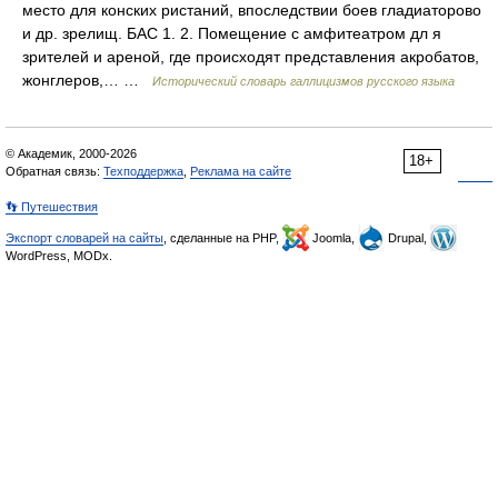
место для конских ристаний, впоследствии боев гладиаторово
и др. зрелищ. БАС 1. 2. Помещение с амфитеатром дл я
зрителей и ареной, где происходят представления акробатов,
жонглеров,… …
Исторический словарь галлицизмов русского языка
© Академик, 2000-2026
18+
Обратная связь:
Техподдержка
,
Реклама на сайте
👣 Путешествия
Экспорт словарей на сайты
, сделанные на PHP,
Joomla,
Drupal,
WordPress, MODx.