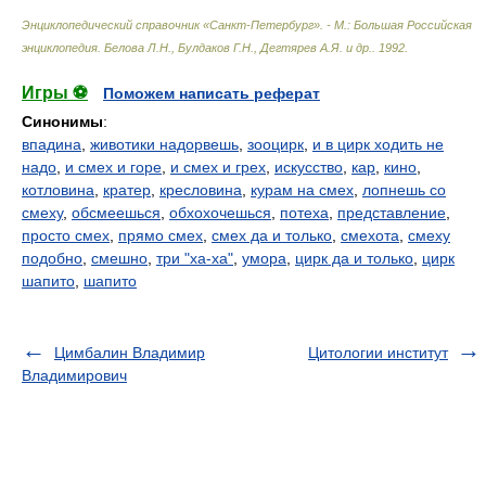
Энциклопедический справочник «Санкт-Петербург». - М.: Большая Российская
энциклопедия
.
Белова Л.Н., Булдаков Г.Н., Дегтярев А.Я. и др.
.
1992
.
Игры ⚽
Поможем написать реферат
Синонимы
:
впадина
,
животики надорвешь
,
зооцирк
,
и в цирк ходить не
надо
,
и смех и горе
,
и смех и грех
,
искусство
,
кар
,
кино
,
котловина
,
кратер
,
кресловина
,
курам на смех
,
лопнешь со
смеху
,
обсмеешься
,
обхохочешься
,
потеха
,
представление
,
просто смех
,
прямо смех
,
смех да и только
,
смехота
,
смеху
подобно
,
смешно
,
три "ха-ха"
,
умора
,
цирк да и только
,
цирк
шапито
,
шапито
Цимбалин Владимир
Цитологии институт
Владимирович