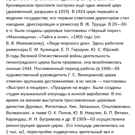
Кронверкском проспекте построен ещё один зимний цирк
(деревянный; разрушен в 1919). В 1924 цирк перешёл в
ведение государства; его первым советским директором стал
наездник, дрессировщик и режиссер В. Ж. Труцци. В 20—30-
е гг. были созданы цирковые пантомимы «Чёрный пират»,
«Махновщина», «Тайга в огне», «1905 год» (по
В. В. Маяковскому), «Люди морского дна». Здесь работали
режиссеры Е. М. Кузнецов, Е. П. Гершуни, Ю. С. Юрский.
В годы Великой Отечественной войны деятельность
ленинградского цирка была прервана; она возобновилась
осенью 1944. Послевоенный период работы (в 1946—65
художественный руководитель Г. С. Венецианов) цирка
отмечен крупными достижениями; в их числе — пантомимы
«Выстрел в пещере», «Праздник на воде». Были созданы
студии музыкальной клоунады и конной акробатики. В это
время на манеже выступали прославленные цирковые
династии Дуровых, Филатовых, Кио, Запашных, Ольховиковых,
Волжанских, а также О. К. Попов, Ю. В. Никулин, Б. П. Вяткин,
Карандаш, И. Н. Бугримова и др. В 1959—63 осуществлена
реконструкция здания цирка . Его площадь увеличилась на
2 тыс. м2, перестройке подверглись зрительный зал и